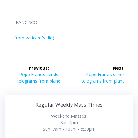
FRANCISCO
(from Vatican Radio)
Post
Previous:
Next:
navigation
Previous
Next
Pope Francis sends
Pope Francis sends
post:
post:
telegrams from plane
telegrams from plane
Regular Weekly Mass Times
Weekend Masses:
Sat. 4pm
Sun. 7am - 10am - 5:30pm