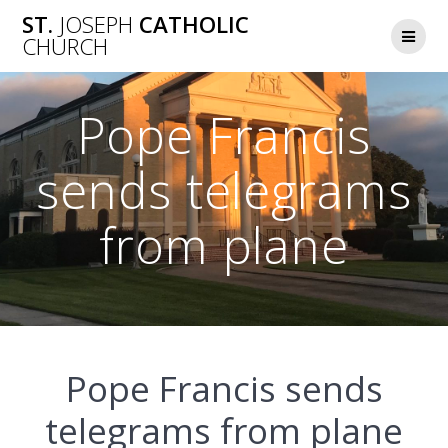
Skip
ST.
JOSEPH
CATHOLIC
to
CHURCH
content
Pope Francis
sends telegrams
from plane
Pope Francis sends
telegrams from plane